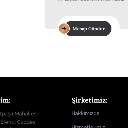
Mesajı Gönder
şim:
Şirketimiz:
Hakkımızda
tpaşa Mahallesi
 Efendi Caddesi
Hizmetlerimiz