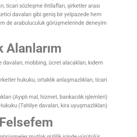
 ticari sözleşme ihtilafları, şirketler arası
etici davaları gibi geniş bir yelpazede hem
hem de arabuluculuk görüşmelerinde deneyim
 Alanlarım
e davaları, mobbing, ücret alacakları, kıdem
ketler hukuku, ortaklık anlaşmazlıkları, ticari
ları (Ayıplı mal, hizmet, bankacılık işlemleri)
ukuku (Tahliye davaları, kira uyuşmazlıkları)
 Felsefem
örüşmeler mutlak gizlilik içinde yürütülür