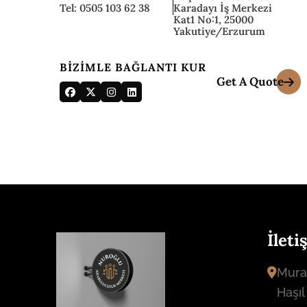
Tel: 0505 103 62 38
Karadayı İş Merkezi
Kat1 No:1, 25000
Yakutiye/Erzurum
BIZIMLE BAĞLANTI KUR
İleti
Mura
Haşıl