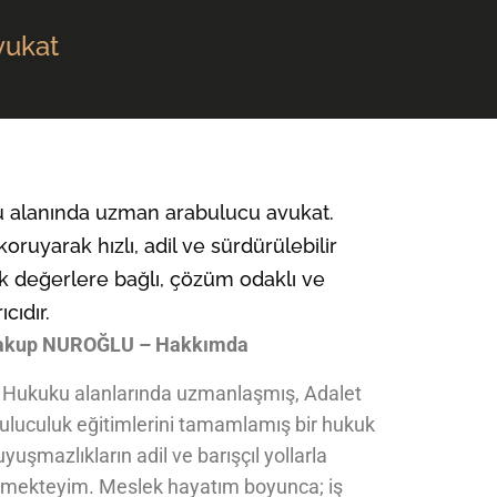
vukat
ku alanında uzman arabulucu avukat.
koruyarak hızlı, adil ve sürdürülebilir
k değerlere bağlı, çözüm odaklı ve
ıcıdır.
Yakup NUROĞLU – Hakkımda
t Hukuku alanlarında uzmanlaşmış, Adalet
buluculuk eğitimlerini tamamlamış bir hukuk
yuşmazlıkların adil ve barışçıl yollarla
tmekteyim. Meslek hayatım boyunca; iş