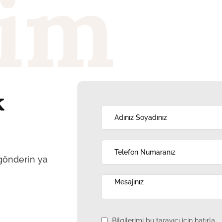
şim
k
 gönderin ya
Bilgilerimi bu tarayıcı için hatırla