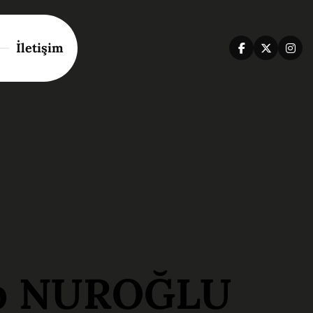
İletişim
p NUROĞLU