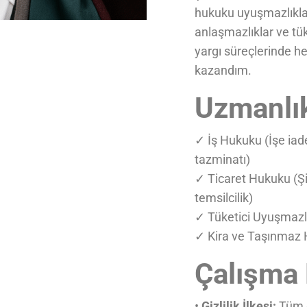
hukuku uyuşmazlıkları,
anlaşmazlıklar ve tük
yargı süreçlerinde 
kazandım.
Uzmanlık
✓ İş Hukuku (İşe iad
tazminatı)
✓ Ticaret Hukuku (Şir
temsilcilik)
✓ Tüketici Uyuşmazlık
✓ Kira ve Taşınmaz H
Çalışma
•
Gizlilik İlkesi:
Tüm g