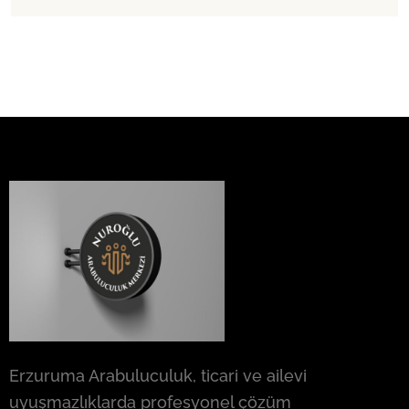
Erzuruma Arabuluculuk, ticari ve ailevi
uyuşmazlıklarda profesyonel çözüm